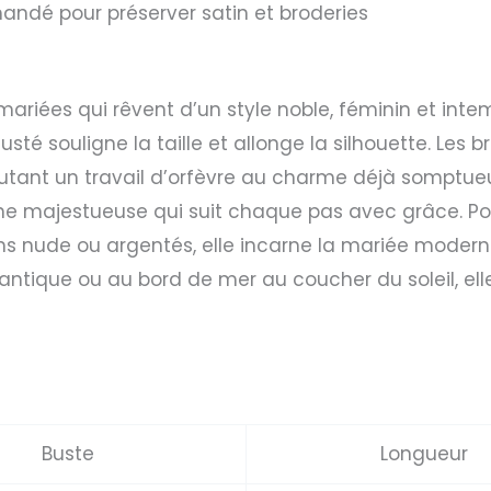
dé pour préserver satin et broderies
ariées qui rêvent d’un style noble, féminin et int
usté souligne la taille et allonge la silhouette. Les b
joutant un travail d’orfèvre au charme déjà somptueu
ne majestueuse qui suit chaque pas avec grâce. Por
ns nude ou argentés, elle incarne la mariée moderne
ntique ou au bord de mer au coucher du soleil, el
Buste
Longueur