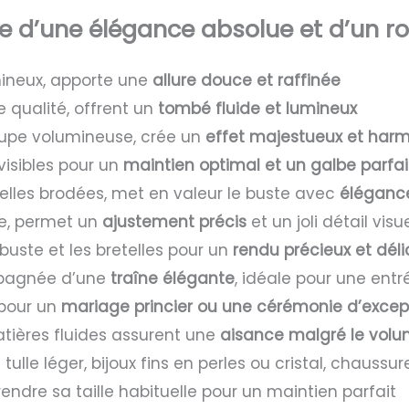
le d’une élégance absolue et d’un r
mineux, apporte une
allure douce et raffinée
 qualité, offrent un
tombé fluide et lumineux
jupe volumineuse, crée un
effet majestueux et har
isibles pour un
maintien optimal et un galbe parfai
elles brodées, met en valeur le buste avec
éléganc
e, permet un
ajustement précis
et un joli détail visu
buste et les bretelles pour un
rendu précieux et déli
pagnée d’une
traîne élégante
, idéale pour une ent
 pour un
mariage princier ou une cérémonie d’excep
tières fluides assurent une
aisance malgré le vol
 tulle léger, bijoux fins en perles ou cristal, chaus
endre sa taille habituelle pour un maintien parfait