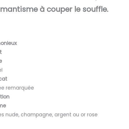
omantisme à couper le souffle.
monieux
t
e
el
cat
rée remarquée
tion
ume
sures nude, champagne, argent ou or rose