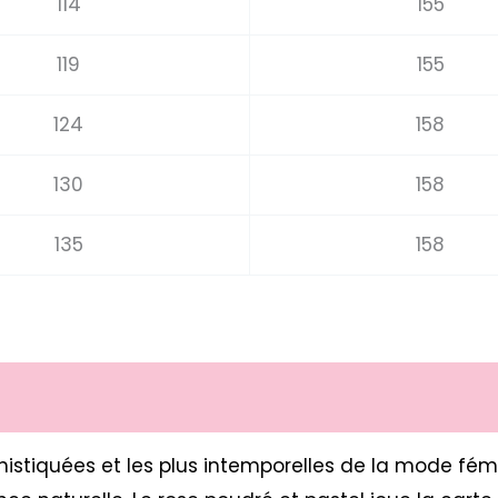
114
155
119
155
124
158
130
158
135
158
ophistiquées et les plus intemporelles de la mode fém