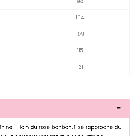
98
104
109
115
121
inine — loin du rose bonbon, il se rapproche du