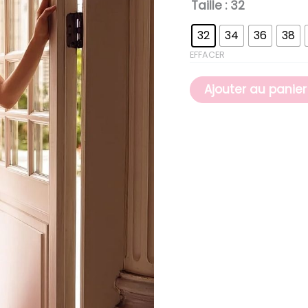
Taille
: 32
32
34
36
38
EFFACER
Ajouter au panier