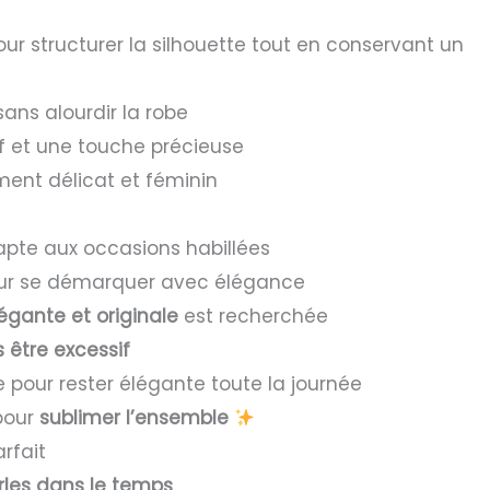
pour structurer la silhouette tout en conservant un
ans alourdir la robe
ef et une touche précieuse
ent délicat et féminin
apte aux occasions habillées
our se démarquer avec élégance
égante et originale
est recherchée
 être excessif
le pour rester élégante toute la journée
 pour
sublimer l’ensemble
rfait
erles dans le temps