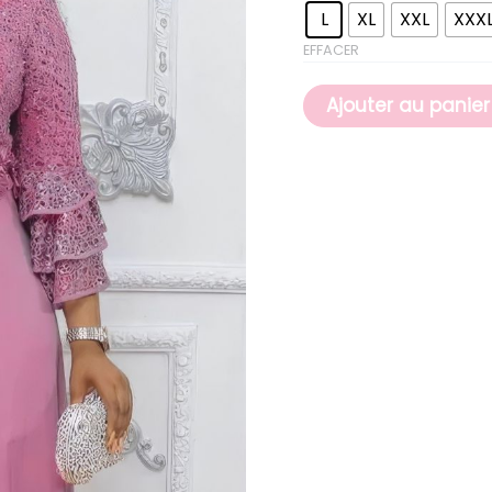
L
XL
XXL
XXX
EFFACER
Ajouter au panier