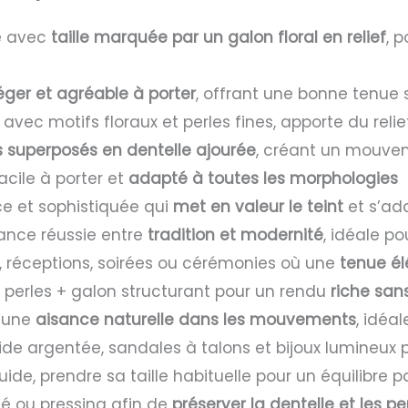
e avec
taille marquée par un galon floral en relief
, 
éger et agréable à porter
, offrant une bonne tenue s
avec motifs floraux et perles fines, apporte du reli
s superposés en dentelle ajourée
, créant un mouvem
acile à porter et
adapté à toutes les morphologies
 et sophistiquée qui
met en valeur le teint
et s’ad
liance réussie entre
tradition et modernité
, idéale p
, réceptions, soirées ou cérémonies où une
tenue él
perles + galon structurant pour un rendu
riche sans
t une
aisance naturelle dans les mouvements
, idéa
ide argentée, sandales à talons et bijoux lumineux
de, prendre sa taille habituelle pour un équilibre pa
 ou pressing afin de
préserver la dentelle et les p