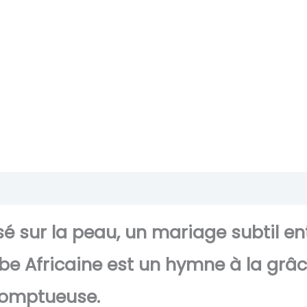
Transaction sécurisée
FAQ
Avis
é sur la peau, un mariage subtil ent
obe Africaine est un hymne à la grâce
 somptueuse.