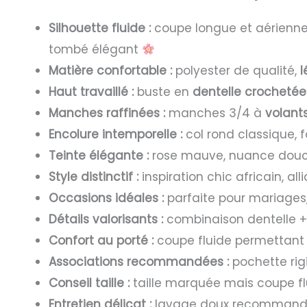
Silhouette fluide :
coupe longue et aérienn
tombé élégant
Matière confortable :
polyester de qualité,
l
Haut travaillé :
buste en
dentelle crochetée
Manches raffinées :
manches 3/4 à
volant
Encolure intemporelle :
col rond classique, f
Teinte élégante :
rose mauve, nuance douce
Style distinctif :
inspiration chic africain, al
Occasions idéales :
parfaite pour mariages
Détails valorisants :
combinaison dentelle + 
Confort au porté :
coupe fluide permettan
Associations recommandées :
pochette rig
Conseil taille :
taille marquée mais coupe flui
Entretien délicat :
lavage doux recommandé