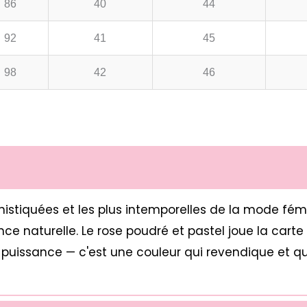
86
40
44
92
41
45
98
42
46
ophistiquées et les plus intemporelles de la mode fém
ce naturelle. Le rose poudré et pastel joue la car
puissance — c'est une couleur qui revendique et qui s